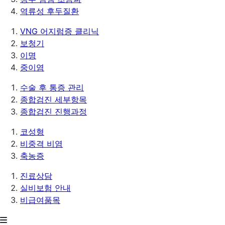
역류성 후두질환
VNG 어지럼증 클리닉
보청기
이명
중이염
수술 후 통증 관리
종합검진 세부항목
종합검진 진행과정
코성형
비중격 비염
축농증
진료상담
실비보험 안내
비급여품목