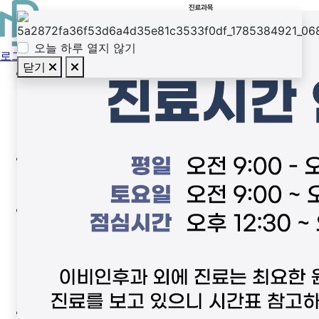
오늘 하루 열지 않기
로그인
닫기
바른미의 특별함
Why? 바른미
바른미 의료진
바른미 검사실
바른미 둘러보기
코성형
비개방 내시경 기능코성형
노즈필 코성형
코수술센터
내시경 비염•비중격 수술
네비게이션 축농증 수술
3D-CT 코뼈골절
비개방 코 재수술
만성 비염
목초음파센터