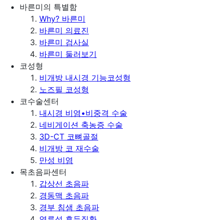
바른미의 특별함
Why? 바른미
바른미 의료진
바른미 검사실
바른미 둘러보기
코성형
비개방 내시경 기능코성형
노즈필 코성형
코수술센터
내시경 비염•비중격 수술
네비게이션 축농증 수술
3D-CT 코뼈골절
비개방 코 재수술
만성 비염
목초음파센터
갑상선 초음파
경동맥 초음파
경부 침샘 초음파
역류성 후두질환