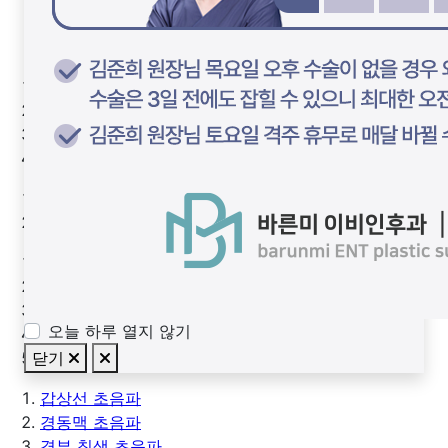
실비보험 안내
비급여품목
Why? 바른미
바른미 의료진
바른미 검사실
바른미 둘러보기
비개방 내시경 기능코성형
노즈필 코성형
내시경 비염•비중격 수술
네비게이션 축농증 수술
3D-CT 코뼈골절
오늘 하루 열지 않기
비개방 코 재수술
닫기
만성 비염
갑상선 초음파
경동맥 초음파
경부 침샘 초음파