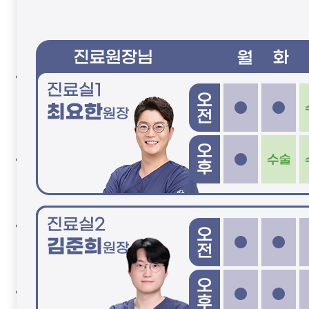
갑상선 초음파
경동맥 초음파
경부 침샘 초음파
역류성 후두질환
귀어지럼증센터
VNG 어지럼증 클리닉
보청기
이명
중이염
SAFE 수술 검진센터
수술 후 통증 관리
종합검진 세부항목
종합검진 진행과정
전/후 사진
코성형
비중격 비염
축농증
진료상담
진료상담