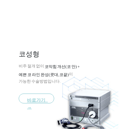
Digital System
바른미
디지털진료
코성형
비주 절개 없이
코막힘 개선(코 안) +
이
예쁜 코 라인 완성(콧대,코끝)
가능한 수술방법입니다.
바로가기
→