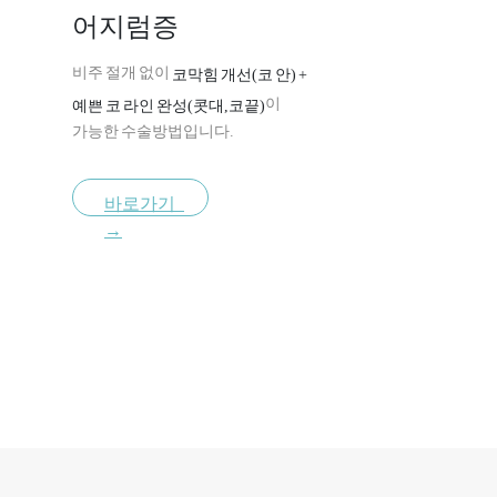
어지럼증
비주 절개 없이
코막힘 개선(코 안) +
이
예쁜 코 라인 완성(콧대,코끝)
가능한 수술방법입니다.
바로가기
→